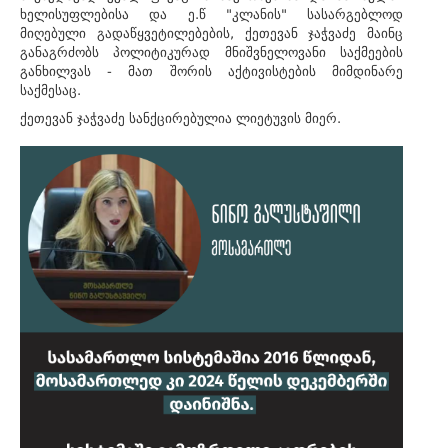
ხელისუფლებისა და ე.წ "კლანის" სასარგებლოდ
მიღებული გადაწყვეტილებების, ქეთევან ჯაჭვაძე მაინც
განაგრძობს პოლიტიკურად მნიშვნელოვანი საქმეების
განხილვას - მათ შორის აქტივისტების მიმდინარე
საქმესაც.
ქეთევან ჯაჭვაძე სანქცირებულია ლიეტუვის მიერ.