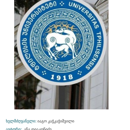
ხელმძღვანელი:
იაგო კაჭკაჭიშვილი
ავტორი:
ანა დიაკონიძე