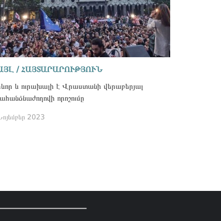
ԱՅԼ / ՀԱՅՏԱՐԱՐՈՒԹՅՈՒՆ
ևոր և ուրախալի է Վրաստանի վերաբերյալ
ահանձնաժողովի որոշումը
Նոյեմբեր 2023