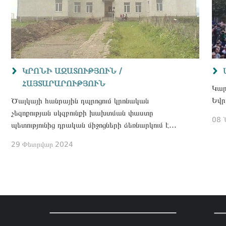
ԿՐՈՆԻ ԱԶԱՏՈՒԹՅՈՒՆ /
ՀԱՅՏԱՐԱՐՈՒԹՅՈՒՆ
Կար
Եվր
Ծալկայի հանրային դպրոցում կրոնական
չեզոքության սկզբունքի խախտման փաստը
08 
պետությունից դրական միջոցների ձեռնարկում է
պահանջում
29 Փետրվար 2024