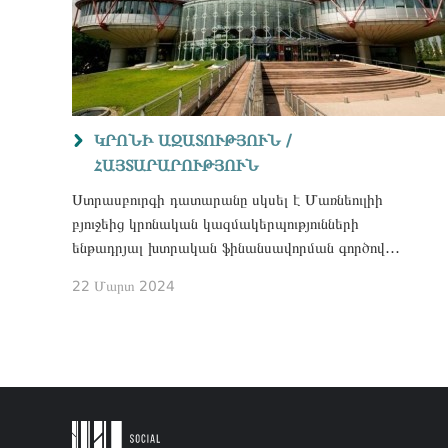
ԿՐՈՆԻ ԱԶԱՏՈՒԹՅՈՒՆ /
ՀԱՅՏԱՐԱՐՈՒԹՅՈՒՆ
Ստրասբուրգի դատարանը սկսել է Մառնեուլիի
բյուջեից կրոնական կազմակերպությունների
ենթադրյալ խտրական ֆինանսավորման գործով
քննությունը
22 Մարտ 2024