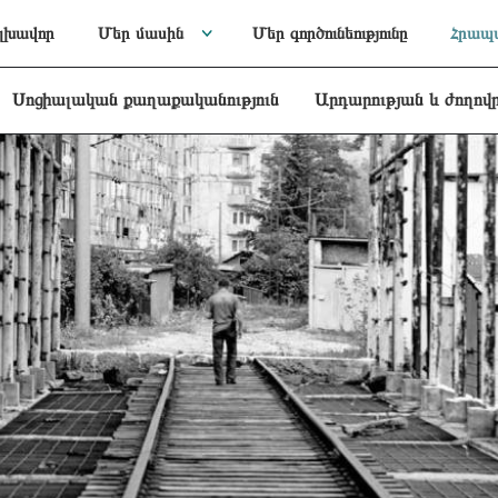
լխավոր
Մեր մասին
Մեր գործունեությունը
Հրապա
Սոցիալական քաղաքականություն
Արդարության և ժողով