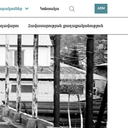
րակումներ
Կոնտակտ
ARM
րդավարու
Հավասարության քաղաքականություն