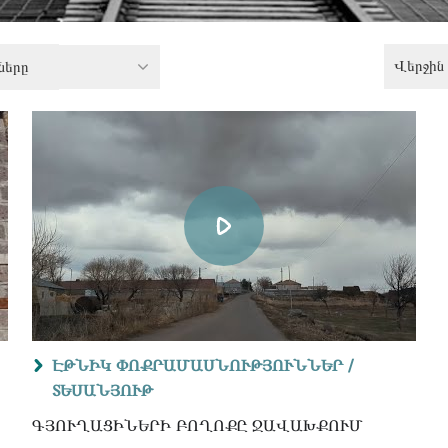
Վերջին 
ները
ԷԹՆԻԿ ՓՈՔՐԱՄԱՍՆՈՒԹՅՈՒՆՆԵՐ /
ՏԵՍԱՆՅՈՒԹ
ԳՅՈՒՂԱՑԻՆԵՐԻ ԲՈՂՈՔԸ ՋԱՎԱԽՔՈՒՄ