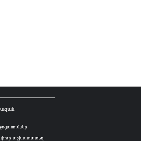
լազան
ջոցառումներ
փուր աշխատատեղ