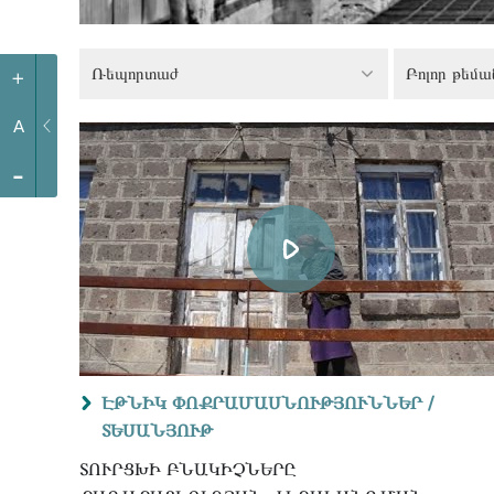
Ռեպորտաժ
Բոլոր թեմա
+
A
-
ԷԹՆԻԿ ՓՈՔՐԱՄԱՍՆՈՒԹՅՈՒՆՆԵՐ /
ՏԵՍԱՆՅՈՒԹ
ՏՈՒՐՑԽԻ ԲՆԱԿԻՉՆԵՐԸ