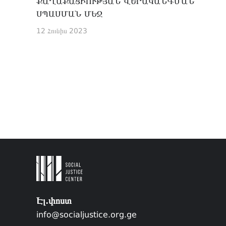
ՔԱՂԱՔԱՑԻՈՒԹՅԱՆ ՎԵՐԱԿԱՆԳՄԱՆ
ՍՊԱՍՄԱՆ ՄԵՋ
12 Հունիս 2023
Էլ.փոստ
info@socialjustice.org.ge