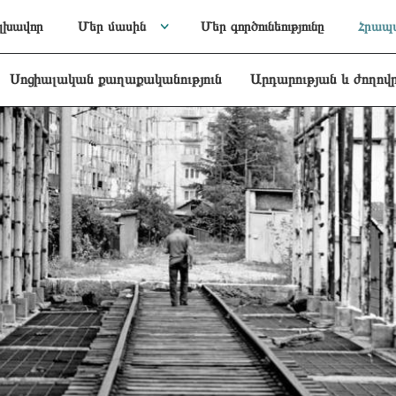
լխավոր
Մեր մասին
Մեր գործունեությունը
Հրապա
Սոցիալական քաղաքականություն
Արդարության և ժողով