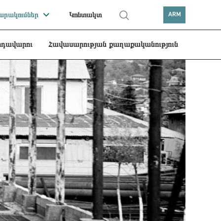
րակումներ
Կոնտակտ
ARM
րդավարու
Հավասարության քաղաքականություն