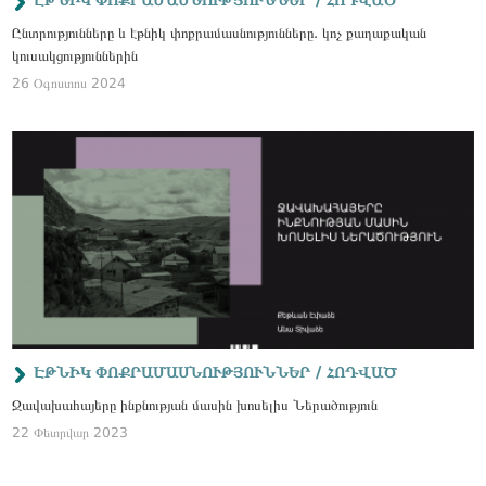
ԷԹՆԻԿ ՓՈՔՐԱՄԱՍՆՈՒԹՅՈՒՆՆԵՐ / ՀՈԴՎԱԾ
Ընտրությունները և էթնիկ փոքրամասնությունները. կոչ քաղաքական
կուսակցություններին
26 Օգոստոս 2024
ԷԹՆԻԿ ՓՈՔՐԱՄԱՍՆՈՒԹՅՈՒՆՆԵՐ / ՀՈԴՎԱԾ
Ջավախահայերը ինքնության մասին խոսելիս Ներածություն
22 Փետրվար 2023