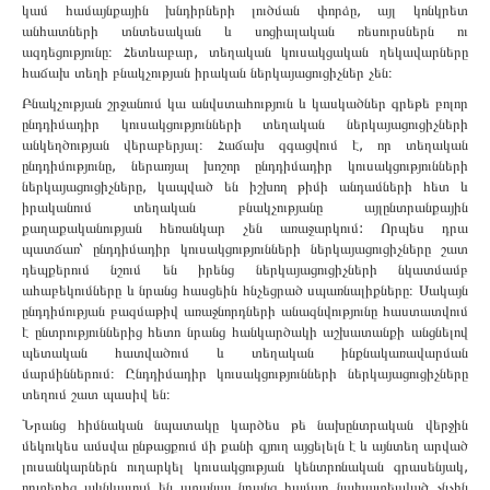
կամ համայնքային խնդիրների լուծման փորձը, այլ կոնկրետ
անհատների տնտեսական և սոցիալական ռեսուրսներն ու
ազդեցությունը։ Հետևաբար, տեղական կուսակցական ղեկավարները
հաճախ տեղի բնակչության իրական ներկայացուցիչներ չեն։
Բնակչության շրջանում կա անվստահություն և կասկածներ գրեթե բոլոր
ընդդիմադիր կուսակցությունների տեղական ներկայացուցիչների
անկեղծության վերաբերյալ։ Հաճախ զգացվում է, որ տեղական
ընդդիմությունը, ներառյալ խոշոր ընդդիմադիր կուսակցությունների
ներկայացուցիչները, կապված են իշխող թիմի անդամների հետ և
իրականում տեղական բնակչությանը այլընտրանքային
քաղաքականության հեռանկար չեն առաջարկում: Որպես դրա
պատճառ՝ ընդդիմադիր կուսակցությունների ներկայացուցիչները շատ
դեպքերում նշում են իրենց ներկայացուցիչների նկատմամբ
ահաբեկումները և նրանց հասցեին հնչեցրած սպառնալիքները։ Սակայն
ընդդիմության բազմաթիվ առաջնորդների անազնվությունը հաստատվում
է ընտրություններից հետո նրանց հանկարծակի աշխատանքի անցնելով
պետական ​​հատվածում և տեղական ինքնակառավարման
մարմիններում։ Ընդդիմադիր կուսակցությունների ներկայացուցիչները
տեղում շատ պասիվ են։
Նրանց հիմնական նպատակը կարծես թե նախընտրական վերջին
մեկուկես ամսվա ընթացքում մի քանի գյուղ այցելելն է և այնտեղ արված
լուսանկարներն ուղարկել կուսակցության կենտրոնական գրասենյակ,
որտեղից ակնկալում են ստանալ նրանց համար նախատեսված չնչին