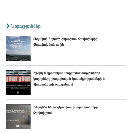
Նորություններ
Տեղական ներուժի զորացում․ Ջավախեթիի
վերափոխման ուղին
Էթնիկ և կրոնական փոքրամասնությունների
կարիքները քաղաքական կուսակցությունների և
միությունների ծրագրերում
Ինչպե՞ս են անցկացվում ընտրությունները
Ջավախքում