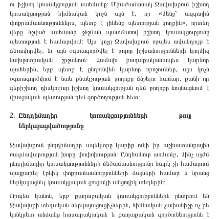
ու իշխող կուսակցության սահմանը։ Միաժամանակ Ջավախքում իշխող
կուսակցության հիմնական կոչն այն է, որ «մենք՝ ազգային
փոքրամասնություններս, պետք է լինենք պետության կողքին», որտեղ
վերը նշված սահմանի ջնջման պատճառով իշխող կուսակցությունը
պետություն է համարվում։ Այս կոչը Ջավախքում որպես ավանդույթ է
ձեւավորվել, եւ այն օգտագործվել է բոլոր իշխանությունների կողմից
նախընտրական շրջանում։ Հաճախ քաղաքականապես կարևոր
պահերին, երբ պետք է ընդունվեն կարևոր որոշումներ, այս կոչն
օգտագործվում է նաև բնակչության բողոքը ճնշելու համար, քանի որ
գերիշխող դիսկուրսը իշխող կուսակցության դեմ բողոքը նույնացնում է
վրացական պետության դեմ գործողության հետ։
Ընդդիմադիր կուսակցությունների թույլ
ներկայացվածությունը
Ջավախքում ընդդիմադիր սպեկտրը կարիք ունի իր աշխատանքային
ռազմավարության խորը փոփոխության։ Ընդհանուր առմամբ, մինչ այժմ
ընդդիմադիր կուսակցությունների մեծամասնությունը հարկ չի համարում
պայքարել էթնիկ փոքրամասնությունների ձայների համար և նրանց
ներկայացնել կուսակցական ցուցակի անցողիկ տեղերին։
Որպես կանոն, երբ քաղաքական կուսակցություններն ընտրում են
Ջավախքի տեղական ներկայացուցիչներին, հիմնական չափանիշը ոչ թե
կոնկրետ անձանց հասարակական և քաղաքական գործունեությունն է