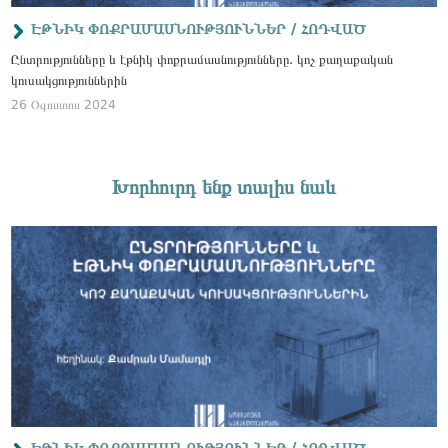
ԷԹՆԻԿ ՓՈՔՐԱՄԱՍՆՈՒԹՅՈՒՆՆԵՐ / ՀՈԴՎԱԾ
Ընտրությունները և էթնիկ փոքրամասնությունները. կոչ քաղաքական
կուսակցություններին
26 Օգոստոս 2024
Խորհուրդ ենք տալիս նաև