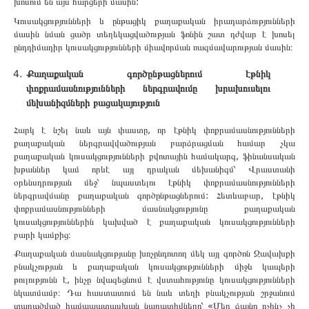
խոսում են այս հարցերի մասին:
Կուսակցությունների և ընթացիկ քաղաքական իրադարձությունների
մասին նման ցածր տեղեկացվածության ֆոնին շատ դժվար է խոսել
ընդդիմադիր կուսակցությունների միավորման ռազմավարության մասին։
Քաղաքական գործընթացներում էթնիկ
փոքրամասնությունների ներգրավումը խրախուսելու
մեխանիզմների բացակայություն
Հարկ է նշել նաև այն փաստը, որ էթնիկ փոքրամասնությունների
քաղաքական ներգրավվածության բարձրացման համար չկա
քաղաքական կուսակցությունների քվոտային համակարգ, ֆինանսական
խթաններ կամ որևէ այլ դրական մեխանիզմ՝ Վրաստանի
օրենսդրության մեջ՝ նպաստելու էթնիկ փոքրամասնությունների
ներգրավմանը քաղաքական գործընթացներում: Հետևաբար, էթնիկ
փոքրամասնությունների մասնակցությունը քաղաքական
կուսակցություններին կախված է քաղաքական կուսակցությունների
բարի կամքից։
Քաղաքական մասնակցությանը խոչընդոտող մեկ այլ գործոն Ջավախքի
բնակչության և քաղաքական կուսակցությունների միջև կապերի
թուլությունն է, ինչը նվազեցնում է վստահությունը կուսակցությունների
նկատմամբ։ Դա հաստատում են նաև տեղի բնակչության շրջանում
տարածված համապատասխան նարատիվները՝ «Մեր ձայնը ոչինչ չի