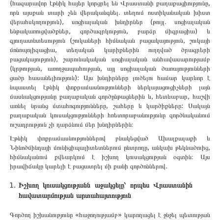
(հազարավոր էթնիկ հայեր կորցրել են Վրաստանի քաղաքացիությունը,
որն այսքան տարի չեն վերականգնել. տեղում ոստիկանական խիստ
վերահսկողություն), սոցիալական խնդիրներ (թույլ. սոցիալական
ենթակառուցվածքներ, գործազրկություն, բարձր միգրացիա) և
գյուղատնտեսություն (շուկաների հիմնական բացակայություն, շուկայի
մոնոպոլիզացիա, տեղական կարիքներին ուղղված ծրագրերի
բացակայություն), շարունակական սոցիալական անհավասարությամբ
(կրթության, առողջապահության, այլ սոցիալական ծառայությունների
ցածր հասանելիություն): Այս խնդիրները լուծելու համար կարևոր է
նպաստել էթնիկ փոքրամասնությունների ներկայացուցիչների լայն
մասնակցությանը քաղաքական գործընթացներին և, հետևաբար, հաշվի
առնել նրանց մտահոգությունները, շահերը և կարծիքները: Սակայն
քաղաքական կուսակցությունների հռետորաբանությունը գործնականում
ուշադրություն չի դարձնում մեր խնդիրներին։
Էթնիկ փոքրամասնություններով բնակեցված Ախալքալաքի և
Նինոծմինդայի մունիցիպալիտետներում ընտրողը, անկախ թեկնածուից,
հիմնականում քվեարկում է իշխող կուսակցության օգտին։ Այս
իրավիճակը կարելի է բացատրել մի քանի գործոններով.
Իշխող կուսակցությանն աջակցելը՝ որպես Վրաստանին
հավատարմության արտահայտություն
Գործող իշխանությունը «հաջողությամբ» կարողացել է ջնջել պետության