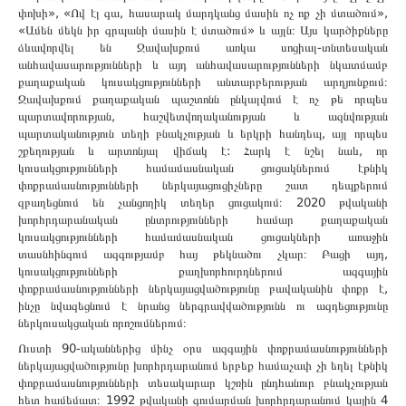
փոխի», «Ով էլ գա, հասարակ մարդկանց մասին ոչ ոք չի մտածում»,
«Ամեն մեկն իր գրպանի մասին է մտածում» և այլն։ Այս կարծիքները
ձևավորվել են Ջավախքում առկա սոցիալ-տնտեսական
անհավասարությունների և այդ անհավասարությունների նկատմամբ
քաղաքական կուսակցությունների անտարբերության արդյունքում։
Ջավախքում քաղաքական պաշտոնն ընկալվում է ոչ թե որպես
պարտավորության, հաշվետվողականության և ազնվության
պարտականություն տեղի բնակչության և երկրի հանդեպ, այլ որպես
շքեղության և արտոնյալ վիճակ է: Հարկ է նշել նաև, որ
կուսակցությունների համամասնական ցուցակներում էթնիկ
փոքրամասնությունների ներկայացուցիչները շատ դեպքերում
զբաղեցնում են չանցողիկ տեղեր ցուցակում։ 2020 թվականի
խորհրդարանական ընտրությունների համար քաղաքական
կուսակցությունների համամասնական ցուցակների առաջին
տասնհինգում ազգությամբ հայ թեկնածու չկար։ Բացի այդ,
կուսակցությունների քաղխորհուրդներում ազգային
փոքրամասնությունների ներկայացվածությունը բավականին փոքր է,
ինչը նվազեցնում է նրանց ներգրավվածությունն ու ազդեցությունը
ներկուսակցական որոշումներում։
Ուստի 90-ականներից մինչ օրս ազգային փոքրամասնությունների
ներկայացվածությունը խորհրդարանում երբեք համաչափ չի եղել էթնիկ
փոքրամասնությունների տեսակարար կշռին ընդհանուր բնակչության
հետ համեմատ։ 1992 թվականի գումարման խորհրդարանում կային 4