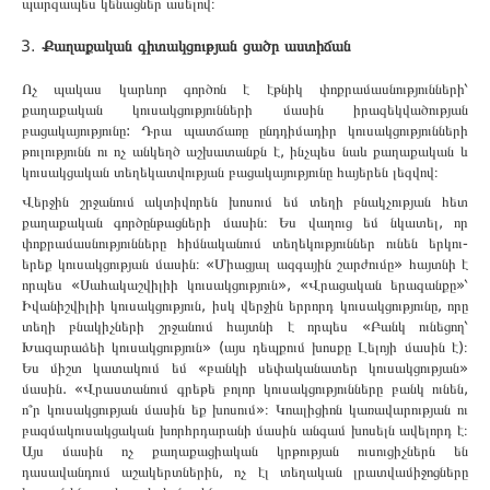
պարզապես կենացներ ասելով։
Քաղաքական գիտակցության ցածր աստիճան
Ոչ պակաս կարևոր գործոն է էթնիկ փոքրամասնությունների՝
քաղաքական կուսակցությունների մասին իրազեկվածության
բացակայությունը: Դրա պատճառը ընդդիմադիր կուսակցությունների
թուլությունն ու ոչ անկեղծ աշխատանքն է, ինչպես նաև քաղաքական և
կուսակցական տեղեկատվության բացակայությունը հայերեն լեզվով։
Վերջին շրջանում ակտիվորեն խոսում եմ տեղի բնակչության հետ
քաղաքական գործընթացների մասին։ Ես վաղուց եմ նկատել, որ
փոքրամասնությունները հիմնականում տեղեկություններ ունեն երկու-
երեք կուսակցության մասին։ «Միացյալ ազգային շարժումը» հայտնի է
որպես «Սահակաշվիլիի կուսակցություն», «Վրացական երազանքը»՝
Իվանիշվիլիի կուսակցություն, իսկ վերջին երրորդ կուսակցությունը, որը
տեղի բնակիչների շրջանում հայտնի է որպես «Բանկ ունեցող՝
Խազարաձեի կուսակցություն» (այս դեպքում խոսքը Լելոյի մասին է)։
Ես միշտ կատակում եմ «բանկի սեփականատեր կուսակցության»
մասին. «Վրաստանում գրեթե բոլոր կուսակցությունները բանկ ունեն,
ո՞ր կուսակցության մասին եք խոսում»։ Կոալիցիոն կառավարության ու
բազմակուսակցական խորհրդարանի մասին անգամ խոսելն ավելորդ է։
Այս մասին ոչ քաղաքացիական կրթության ուսուցիչներն են
դասավանդում աշակերտներին, ոչ էլ տեղական լրատվամիջոցները