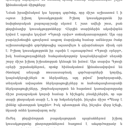
ֆինանսական միջոցները։
Նման իրավիճակում կա երրորդ գործոնը, որը միշտ աշխատում է ի
օգուտ իշխող կուսակցության։ Իշխող կուսակցությունն իր
նախընտրական քարոզարշավը սկսում է շատ ավելի շուտ, քան
ընդդիմադիր կուսակցությունները։ Վերջին տարիներին ակտիվորեն
նշվում է այսպես կոչված «Գյուղի օրվա» տոնակատարություն։ Այս օրը
բարձրլեռնային գյուղերում ապրող մարդկանց համար ամենօրյա ծանր
աշխատանքային գործընթացից ազատվելու և զվարճանալու միակ օրն
է։ Իշխող կուսակցությունն իր օգտին է օգտագործում «Գյուղի օրերը»,
իսկ համագյուղացիների հանգանակությոմբ կազմակերպված սեղանի
շուրջ միշտ իշխող իշխանության կենացն են խմում։ Այս տարվա Գյուղի
օրերի շրջանակներում, որոնք հիմնականում ֆինանսավորվում են
ծնունդով տեղացի ռուսաստաբնակ գործարարների կողմից,
կազմակերպիչներն ու ներկաները, այդ թվում՝ խորհրդարանի,
տեղական ավագանու ներկայացուցիչները ու նահանգապետարանի
ներկայացուցիչները, շնորհակալություն են հայտնում կառավարությանը
ճիշտ քաղաքական կուրսի համար և հիշեցրել բնակիչներին, որ այս
տարի ընտրական տարի է, և որ հոկտեմբերին. ինչպես միշտ «Պետք է
լինենք պետության կողքին»։ Իսկ պետության մեջ, ինչպես վերը նշեցի,
նկատի ունեն կառավարող ուժը։
Ուժեղ ընդդիմության բացակայության պայմաններում իշխող
կուսակցությունը ընտրություններում հաղթում է անգործությամբ և