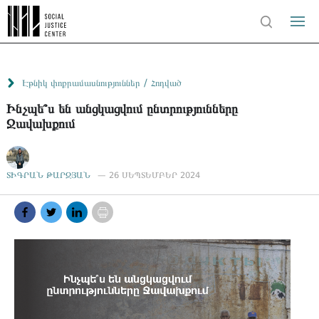
/
Էթնիկ փոքրամասնություններ
Հոդված
Ինչպե՞ս են անցկացվում ընտրությունները
Ջավախքում
ՏԻԳՐԱՆ ԹԱՐԶՅԱՆ
— 26 ՍԵՊՏԵՄԲԵՐ 2024