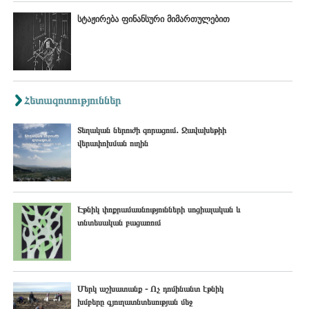
სტაჟირება ფინანსური მიმართულებით
Հետազոտություններ
Տեղական ներուժի զորացում․ Ջավախեթիի
վերափոխման ուղին
Էթնիկ փոքրամասնությունների սոցիալական և
տնտեսական բացառում
Մերկ աշխատանք - Ոչ դոմինանտ էթնիկ
խմբերը գյուղատնտեսության մեջ