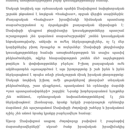
հատուկ առաջնահերթություն բոլոր կուսակցությունների համար։
Սակայն նույնիսկ այս օրհասական պահին Ջավախքում նախընտրական
շրջանն ընթանում է նույնքան «հանգիստ», որքան վերջին տարիներին։
Քաղաքական «հանգիստ» իրավիճակի հիմնական պատճառը
տարածաշրջանում ոչ մրցակցային քաղաքական միջավայրն է։
Ջավախքի դեպքում ընդդիմադիր կուսակցությունները պատշաճ
ուշադրություն չեն դարձնում տարածաշրջանին՝ չունեն կուսակցական
ենթակառուցվածք, անկախ ու ուժեղ ներկայացուցիչներ, ոչ էլ մեր
կարիքներից բխող ծրագրեր ու ուղերձներ։ Ջավախքի ընդդիմադիր
կուսակցությունները հաճախ առաջնահերթություն են տալիս պասիվ
թեկնածուներին, ովքեր հնարավորություն չունեն մեծ ազդեցություն
թողնելու և փոփոխություններ բերելու։ Իշխող քաղաքական ուժն
ակնհայտորեն օգտագործում է այս իրողությունը ի շահ իրեն և իրեն
ներկայացնում է որպես տեղի բնակչության միակ իրական ընտրությունը։
Սակայն նույնիսկ իշխող ուժի ցուցակներով ընտրված տեղական
թեկնածուները, շատ դեպքերում, պատկանում են օրենսդիր մարմնի
«լուռ պատգամավորների» շարքին։ Նրանք խորհրդարանում ելույթներ
չեն ունենում, օրենսդրական նախաձեռնություններով էլ չեն
ներկաիացնում։ Հետևաբար, նրանք երկրի բարձրագույն օրենսդիր
մարմնում չեն պաշտպանում Ջավախքի ժողովրդի շահերը և իրականում
ոչինչ չեն անում նրանց կյանքը բարելավելու համար։
Այսօր Ջավախքում ապրող ժողովուրդը բախվում է բազմաթիվ
մարտահրավերների՝ սկսած ծանր իրավական իրավիճակից