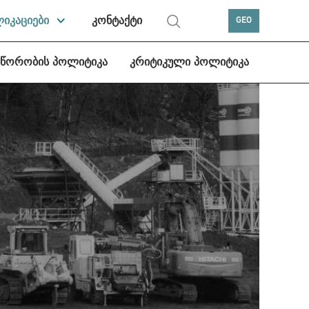
ლიკაციები
კონტაქტი
GEO
სწორობის პოლიტიკა
კრიტიკული პოლიტიკა