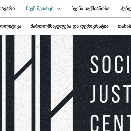
თავარი
ჩვენ შესახებ
ჩვენი საქმიანობა
პუბ
პოლიტიკა
მართლმსაჯულება და დემოკრატია
თანა