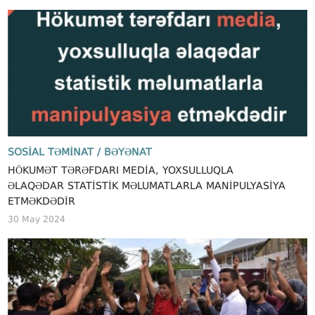
SOSIAL TƏMINAT /
BƏYƏNAT
HÖKUMƏT TƏRƏFDARI MEDIA, YOXSULLUQLA
ƏLAQƏDAR STATISTIK MƏLUMATLARLA MANIPULYASIYA
ETMƏKDƏDIR
30 May 2024