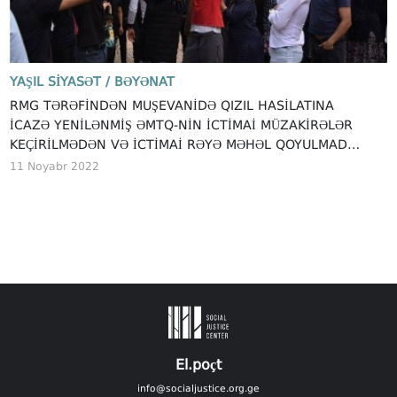
YAŞIL SIYASƏT /
BƏYƏNAT
RMG TƏRƏFİNDƏN MUŞEVANİDƏ QIZIL HASİLATINA
İCAZƏ YENİLƏNMİŞ ƏMTQ-NİN İCTİMAİ MÜZAKİRƏLƏR
KEÇİRİLMƏDƏN VƏ İCTİMAİ RƏYƏ MƏHƏL QOYULMADAN
VERİLİB
11 Noyabr 2022
El.poçt
info@socialjustice.org.ge