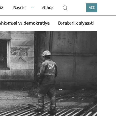
iz
Nəşrlər
Əlaqə
AZE
əhkəməsi və demokratiya
Bərabərlik siyasəti