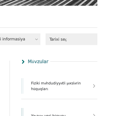
i informasiya
Mövzular
Fiziki məhdudiyyətli şəxslərin
hüquqları
Yaşayış yeri hüququ