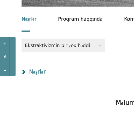
Nəşrlər
Proqram haqqında
Kom
+
Ekstraktivizmin bir çox həddi
A
-
Nəşrlər
Məlum