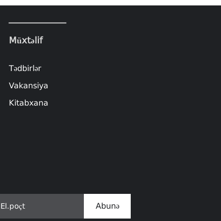
Müxtəlif
Tədbirlər
Vakansiya
Kitabxana
Abunə