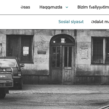
Əsas
Haqqımızda
Bizim fəaliyyətim
Sosial siyasət
Ədalət m