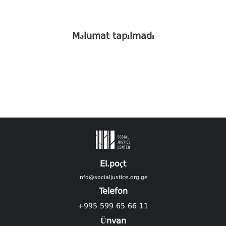
Məlumat tapılmadı
El.poçt
info@socialjustice.org.ge
Telefon
+995 599 65 66 11
Ünvan