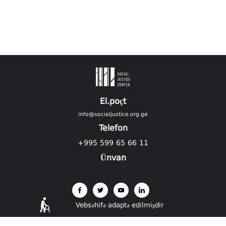
El.poçt
info@socialjustice.org.ge
Telefon
+995 599 65 66 11
Ünvan
Vebsəhifə adaptə edilmişdir