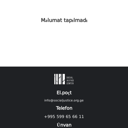
Məlumat tapılmadı
El.poçt
info@socialjustice.org.ge
Telefon
+995 599 65 66 11
Ünvan