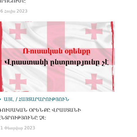
ՈՐՈՇՈՒՄԸ
6 Հուլիս 2023
ԱՅԼ /
ՀԱՅՏԱՐԱՐՈՒԹՅՈՒՆ
ՌՈՒՍԱԿԱՆ ՕՐԵՆՔԸ ՎՐԱՍՏԱՆԻ
ԸՆՏՐՈՒԹՅՈՒՆԸ ՉԷ
21 Փետրվար 2023