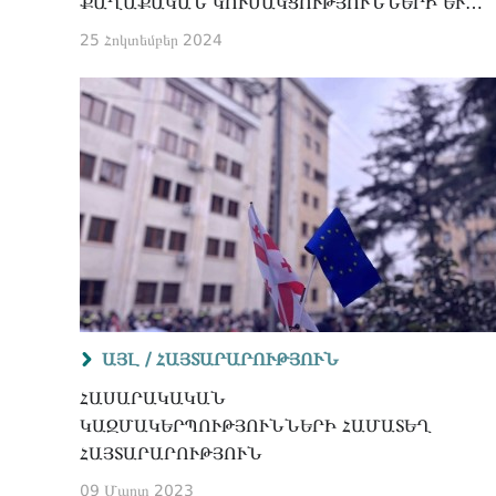
ԱՂԱՔԱԿԱՆ ԿՈՒՍԱԿՑՈՒԹՅՈՒՆՆԵՐԻ ԵՒ ՄԻ
ՈՒԹՅՈՒՆՆԵՐԻ ԾՐԱԳՐԵՐՈՒՄ
25 Հոկտեմբեր 2024
ԱՅԼ /
ՀԱՅՏԱՐԱՐՈՒԹՅՈՒՆ
ՀԱՍԱՐԱԿԱԿԱՆ
ԿԱԶՄԱԿԵՐՊՈՒԹՅՈՒՆՆԵՐԻ ՀԱՄԱՏԵՂ
ՀԱՅՏԱՐԱՐՈՒԹՅՈՒՆ
09 Մարտ 2023