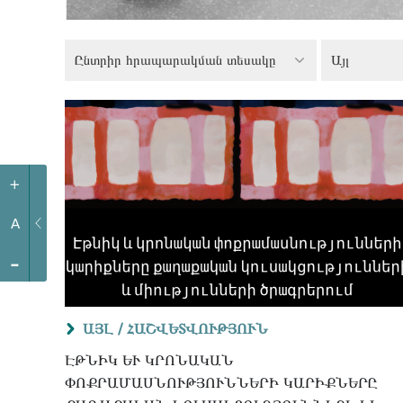
Ընտրիր հրապարակման տեսակը
Այլ
+
A
-
ԱՅԼ /
ՀԱՇՎԵՏՎՈՒԹՅՈՒՆ
ԷԹՆԻԿ ԵՒ ԿՐՈՆԱԿԱՆ Փ
ՈՔՐԱՄԱՍՆՈՒԹՅՈՒՆՆԵՐԻ ԿԱՐԻՔՆԵՐԸ Ք