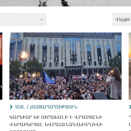
Վերջին 
ԱՅԼ /
ՀԱՅՏԱՐԱՐՈՒԹՅՈՒՆ
ԿԱՐԵՒՈՐ ԵՒ ՈՒՐԱԽԱԼԻ Է ՎՐԱՍՏԱՆԻ ՎԵ
ՐԱԲԵՐՅԱԼ ԵՎՐԱՀԱՆՁՆԱԺՈՂՈՎԻ ՈՐ