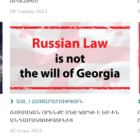
ՈՇՈՒՄԸ
08 Նոյեմբեր 2023
0
ԱՅԼ /
ՀԱՅՏԱՐԱՐՈՒԹՅՈՒՆ
ՌՈՒՍԱԿԱՆ ՕՐԵՆՔԸ ՄԵԶ ԿԶՐԿԻ Է ԵՄ-ԻՆ
ԱՆԴԱՄԱԿՑՈՒԹՅՈՒՆԻՑ
02 Մարտ 2023