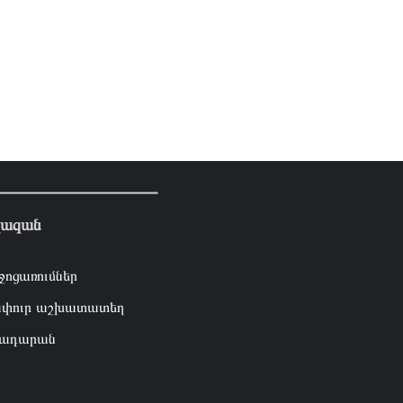
լազան
ջոցառումներ
փուր աշխատատեղ
ադարան