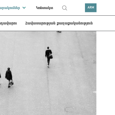
րակումներ
Կոնտակտ
ARM
րդավարու
Հավասարության քաղաքականություն