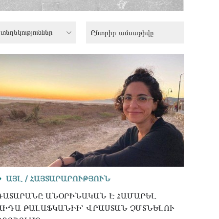
տեղեկություններ
ԱՅԼ /
ՀԱՅՏԱՐԱՐՈՒԹՅՈՒՆ
ԴԱՏԱՐԱՆԸ ԱՆՕՐԻՆԱԿԱՆ Է ՀԱՄԱՐԵԼ
ԱԻԴԱ ԲԱԼԱՖԿԱՆԻԻ՝ ՎՐԱՍՏԱՆ ՉՄՏՆԵԼՈՒ