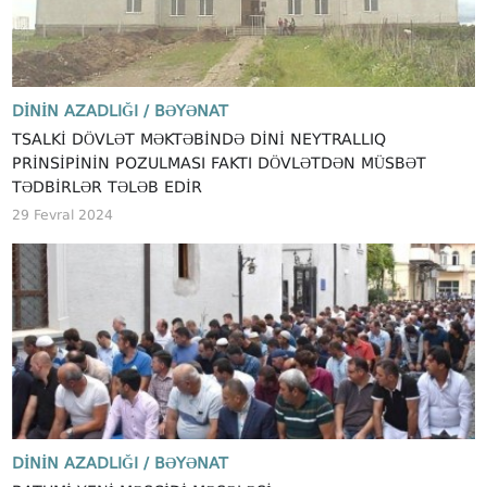
DININ AZADLIĞI /
BƏYƏNAT
TSALKI DÖVLƏT MƏKTƏBINDƏ DINI NEYTRALLIQ
PRINSIPININ POZULMASI FAKTI DÖVLƏTDƏN MÜSBƏT
TƏDBIRLƏR TƏLƏB EDIR
29 Fevral 2024
DININ AZADLIĞI /
BƏYƏNAT