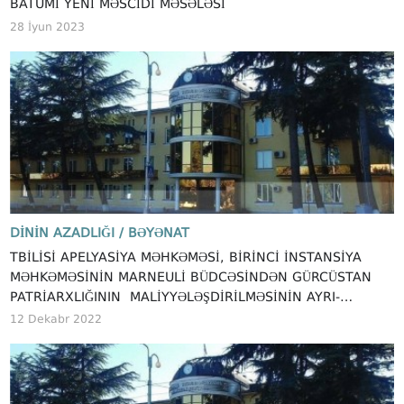
BATUMI YENI MƏSCIDI MƏSƏLƏSI
28 İyun 2023
DININ AZADLIĞI /
BƏYƏNAT
TBILISI APELYASIYA MƏHKƏMƏSI, BIRINCI INSTANSIYA
MƏHKƏMƏSININ MARNEULI BÜDCƏSINDƏN GÜRCÜSTAN
PATRIARXLIĞININ MALIYYƏLƏŞDIRILMƏSININ AYRI-
SEÇKILIK OLMASINI TƏYIN EDƏN QƏRARINI LƏĞV
12 Dekabr 2022
ETMIŞDIR