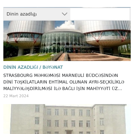
Dinin azadlığı
DININ AZADLIĞI /
BƏYƏNAT
STRASBOURG MƏHKƏMƏSI MARNEULI BÜDCƏSINDƏN
DINI TƏŞKILATLARIN EHTIMAL OLUNAN AYRI-SEÇKILIKLƏ
MALIYYƏLƏŞDIRILMƏSI ILƏ BAĞLI IŞIN MAHIYYƏTI ÜZRƏ
MÜZAKIRƏSINƏ BAŞLADI
22 Mart 2024