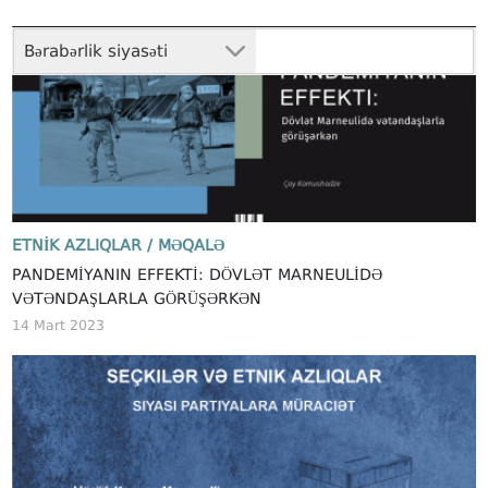
Bərabərlik siyasəti
ETNIK AZLIQLAR /
MƏQALƏ
PANDEMIYANIN EFFEKTI: DÖVLƏT MARNEULIDƏ
VƏTƏNDAŞLARLA GÖRÜŞƏRKƏN
14 Mart 2023