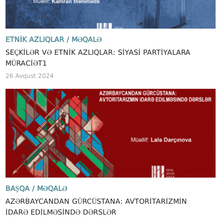
ETNIK AZLIQLAR /
MƏQALƏ
SEÇKILƏR VƏ ETNIK AZLIQLAR: SIYASI PARTIYALARA
MÜRACIƏT1
26 Avqust 2024
BAŞQA /
MƏQALƏ
AZƏRBAYCANDAN GÜRCÜSTANA: AVTORITARIZMIN
IDARƏ EDILMƏSINDƏ DƏRSLƏR