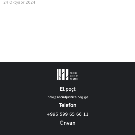
24 Oktyabr 2024
El.poçt
info@socialjustice.org.ge
Telefon
+995 599 65 66 11
Ünvan