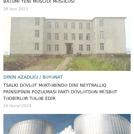
BATUMI YENI MƏSCIDI MƏSƏLƏSI
28 İyun 2023
DININ AZADLIĞI /
BƏYƏNAT
TSALKI DÖVLƏT MƏKTƏBINDƏ DINI NEYTRALLIQ
PRINSIPININ POZULMASI FAKTI DÖVLƏTDƏN MÜSBƏT
TƏDBIRLƏR TƏLƏB EDIR
29 Fevral 2024