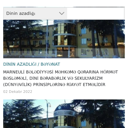
Dinin azadlığı
DININ AZADLIĞI /
BƏYƏNAT
MARNEULI BƏLƏDIYYƏSI MƏHKƏMƏ QƏRARINA HÖRMƏT
BƏSLƏMƏLI, DINI BƏRABƏRLIK VƏ SEKULYARIZM
(DÜNYƏVILIK) PRINSIPLƏRINƏ RIAYƏT ETMƏLIDIR
02 Dekabr 2022