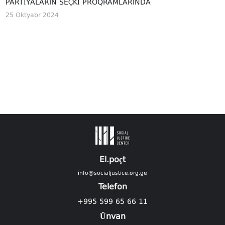
PARTIYALARIN SEÇKI PROQRAMLARINDA
25 Oktyabr 2024
El.poçt
info@socialjustice.org.ge
Telefon
+995 599 65 66 11
Ünvan