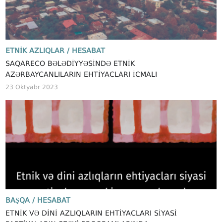
ETNIK AZLIQLAR /
HESABAT
SAQARECO BƏLƏDIYYƏSINDƏ ETNIK
AZƏRBAYCANLILARIN EHTIYACLARI ICMALI
23 Oktyabr 2023
BAŞQA /
HESABAT
ETNIK VƏ DINI AZLIQLARIN EHTIYACLARI SIYASI