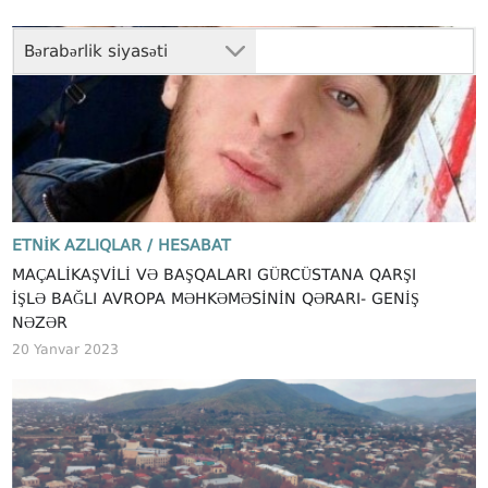
Bərabərlik siyasəti
ETNIK AZLIQLAR /
HESABAT
MAÇALIKAŞVILI VƏ BAŞQALARI GÜRCÜSTANA QARŞI
IŞLƏ BAĞLI AVROPA MƏHKƏMƏSININ QƏRARI- GENIŞ
NƏZƏR
20 Yanvar 2023