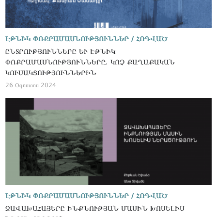
ԷԹՆԻԿ ՓՈՔՐԱՄԱՍՆՈՒԹՅՈՒՆՆԵՐ /
ՀՈԴՎԱԾ
ԸՆՏՐՈՒԹՅՈՒՆՆԵՐԸ ԵՒ ԷԹՆԻԿ Փ
ՈՔՐԱՄԱՍՆՈՒԹՅՈՒՆՆԵՐԸ. ԿՈՉ ՔԱՂԱՔԱԿԱՆ Կ
ՈՒՍԱԿՑՈՒԹՅՈՒՆՆԵՐԻՆ
26 Օգոստոս 2024
ԷԹՆԻԿ ՓՈՔՐԱՄԱՍՆՈՒԹՅՈՒՆՆԵՐ /
ՀՈԴՎԱԾ
ՋԱՎԱԽԱՀԱՅԵՐԸ ԻՆՔՆՈՒԹՅԱՆ ՄԱՍԻՆ ԽՈՍԵԼԻՍ