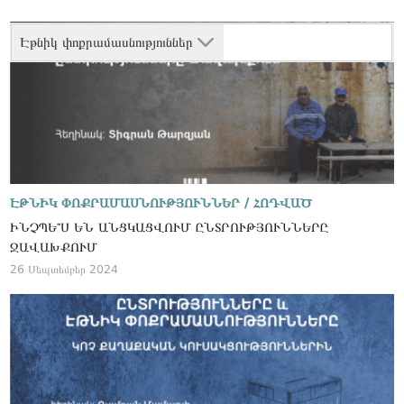
Էթնիկ փոքրամասնություններ
ԷԹՆԻԿ ՓՈՔՐԱՄԱՍՆՈՒԹՅՈՒՆՆԵՐ /
ՀՈԴՎԱԾ
ԻՆՉՊԵ՞Ս ԵՆ ԱՆՑԿԱՑՎՈՒՄ ԸՆՏՐՈՒԹՅՈՒՆՆԵՐԸ
ՋԱՎԱԽՔՈՒՄ
26 Սեպտեմբեր 2024