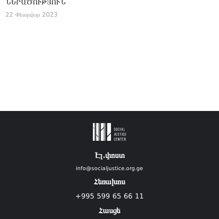
ՆԵՐԱԾՈՒԹՅՈՒՆ
22 Փետրվար 2023
Էլ.փոստ
info@socialjustice.org.ge
Հեռախոս
+995 599 65 66 11
Հասցե