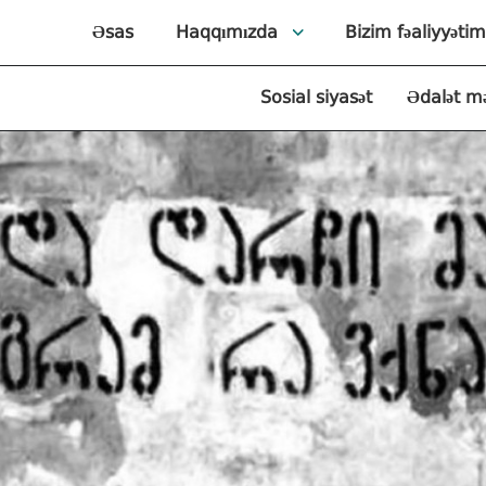
Əsas
Haqqımızda
Bizim fəaliyyətim
Sosial siyasət
Ədalət m