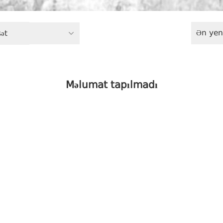
Ən yen
ət
Məlumat tapılmadı