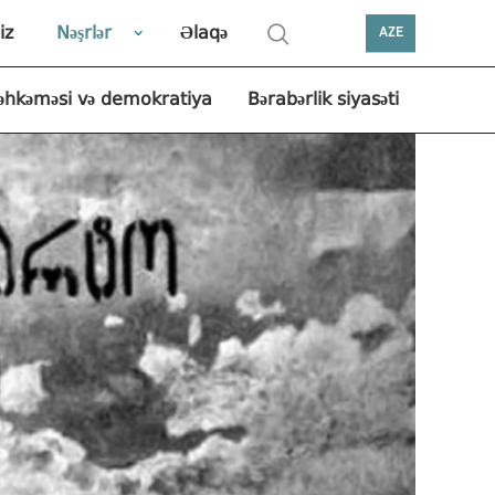
iz
Nəşrlər
Əlaqə
AZE
əhkəməsi və demokratiya
Bərabərlik siyasəti