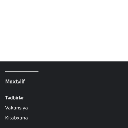
Müxtəlif
Tədbirlər
Vakansiya
Kitabxana