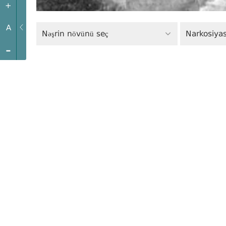
+
A
Nəşrin növünü seç
Narkosiyas
-