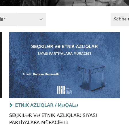
Köhnə 
lar
ETNIK AZLIQLAR /
MƏQALƏ
SEÇKILƏR VƏ ETNIK AZLIQLAR: SIYASI
PARTIYALARA MÜRACIƏT1