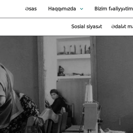
Əsas
Haqqımızda
Bizim fəaliyyətim
Sosial siyasət
Ədalət m