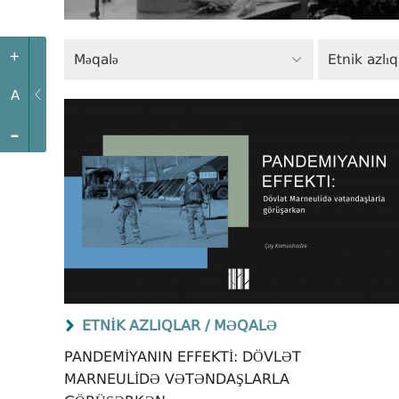
+
Məqalə
Etnik azlıq
A
-
ETNIK AZLIQLAR /
MƏQALƏ
PANDEMIYANIN EFFEKTI: DÖVLƏT
MARNEULIDƏ VƏTƏNDAŞLARLA