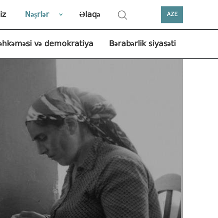
iz
Nəşrlər
Əlaqə
AZE
əhkəməsi və demokratiya
Bərabərlik siyasəti