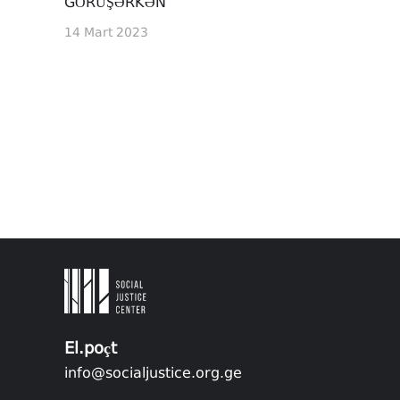
GÖRÜŞƏRKƏN
14 Mart 2023
El.poçt
info@socialjustice.org.ge