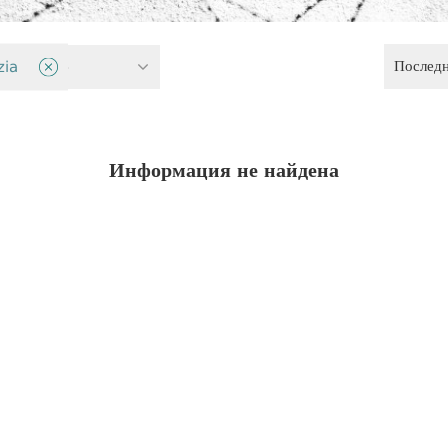
Послед
правосудие
zia
Информация не найдена