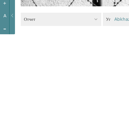
+
A
Отчет
Уголовное 
Abkha
-