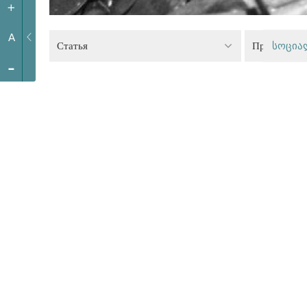
+
A
Статья
Правоохран
სოცია
-