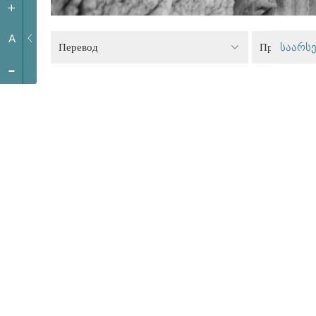
+
A
Перевод
Право на т
საარსე
-