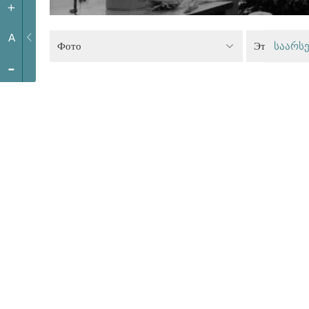
+
A
Фото
Этнические
საარსე
-