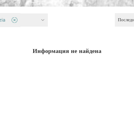
Послед
ика
zia
Информация не найдена