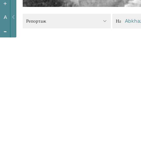
+
A
Репортаж
Наркополит
Abkha
-