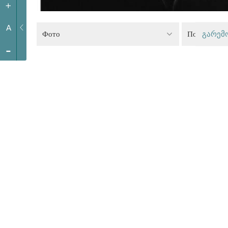
+
A
Фото
Политика р
გარემ
-