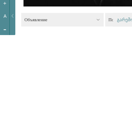
+
A
Объявление
Политика р
გარემ
-