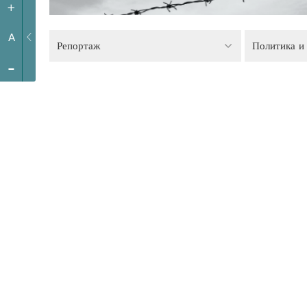
+
A
Репортаж
-