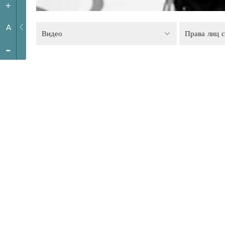
+
A
Видео
-