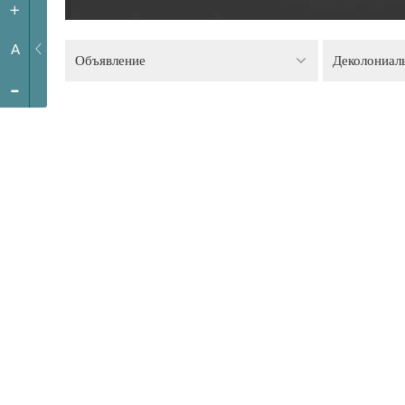
+
A
Объявление
Деколониал
-