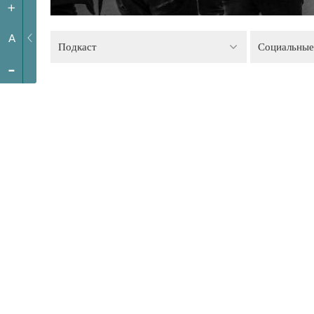
+
A
Подкаст
Социальные
-