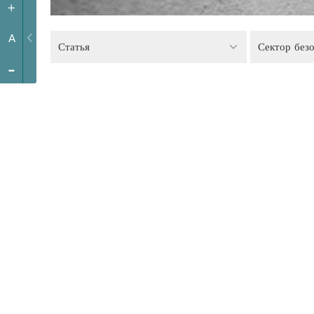
+
A
Статья
Сектор без
-