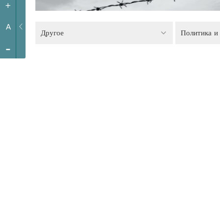
+
A
Другое
-