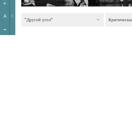
+
A
"Другой угол"
Критическа
-