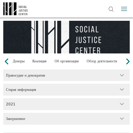
Доноры
Коалиция
Об организации
Обзор деятельности
Кома
Правосудие и демократия
Старая информация
2021
Завершенное