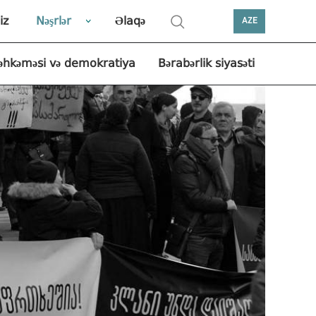
iz
Nəşrlər
Əlaqə
AZE
əhkəməsi və demokratiya
Bərabərlik siyasəti