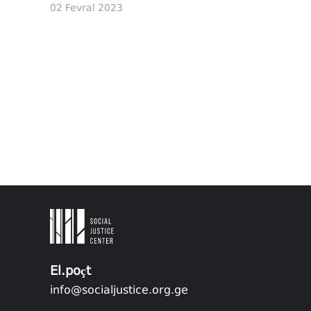
02 Fevral 2023
El.poçt
info@socialjustice.org.ge