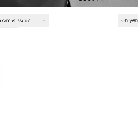
Ən yen
Ədalət məhkəməsi və demokratiya