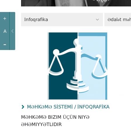
+
İnfoqrafika
A
-
MƏHKƏMƏ SISTEMI /
İNFOQRAFIKA
MƏHKƏMƏ BIZIM ÜÇÜN NIYƏ
ƏHƏMIYYƏTLIDIR