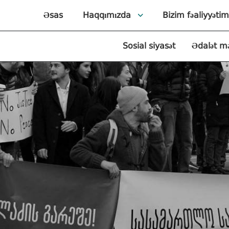
Əsas
Haqqımızda
Bizim fəaliyyətim
Sosial siyasət
Ədalət m