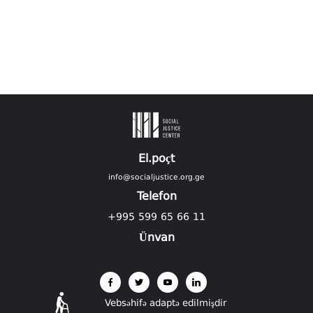
El.poçt
info@socialjustice.org.ge
Telefon
+995 599 65 66 11
Ünvan
Vebsəhifə adaptə edilmişdir