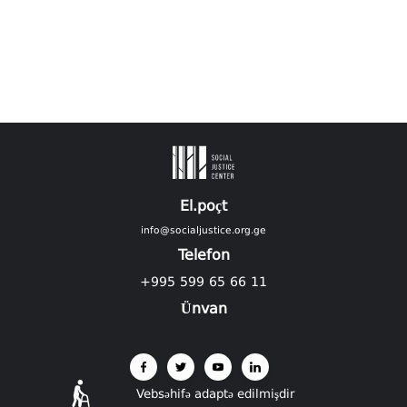
El.poçt
info@socialjustice.org.ge
Telefon
+995 599 65 66 11
Ünvan
Vebsəhifə adaptə edilmişdir