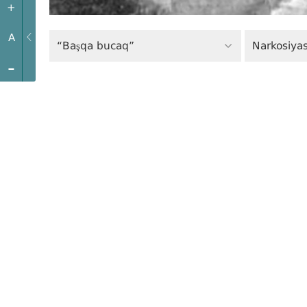
+
A
“Başqa bucaq”
Narkosiyas
-