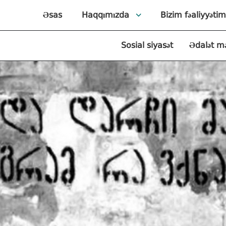
Əsas
Haqqımızda
Bizim fəaliyyətim
Sosial siyasət
Ədalət m