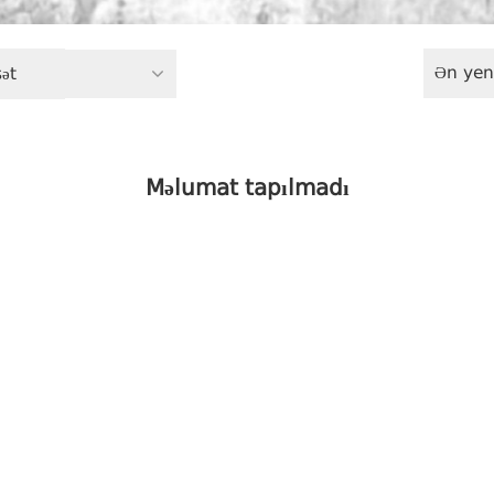
Ən yen
ət
Məlumat tapılmadı