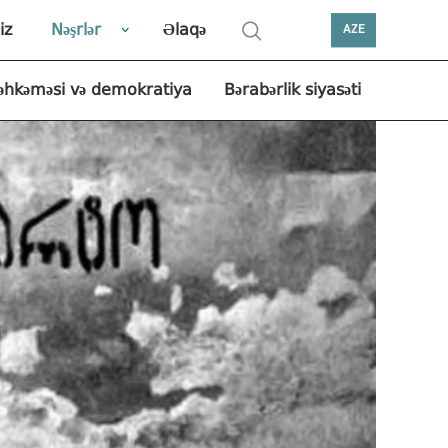
iz
Nəşrlər
Əlaqə
AZE
əhkəməsi və demokratiya
Bərabərlik siyasəti