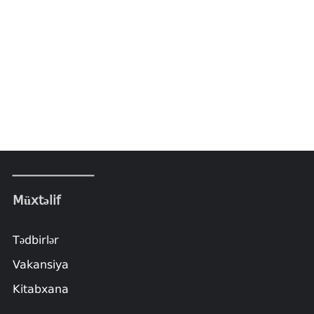
Müxtəlif
Tədbirlər
Vakansiya
Kitabxana