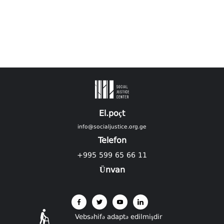
El.poçt
info@socialjustice.org.ge
Telefon
+995 599 65 66 11
Ünvan
Vebsəhifə adaptə edilmişdir