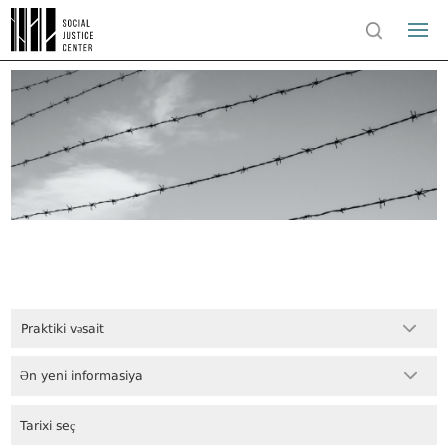
Praktiki vəsait
Ən yeni informasiya