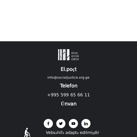
El.poçt
info@socialjustice.org.ge
Telefon
+995 599 65 66 11
Ünvan
Vebsəhifə adaptə edilmişdir