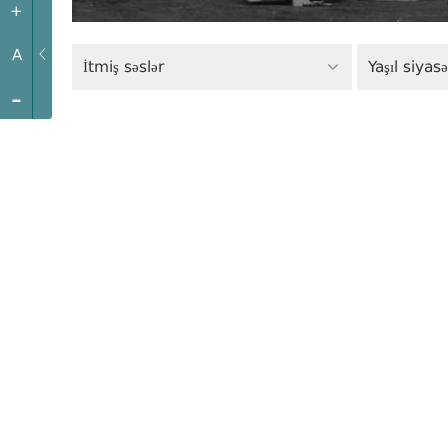
+
A
İtmiş səslər
Yaşıl siyasə
-