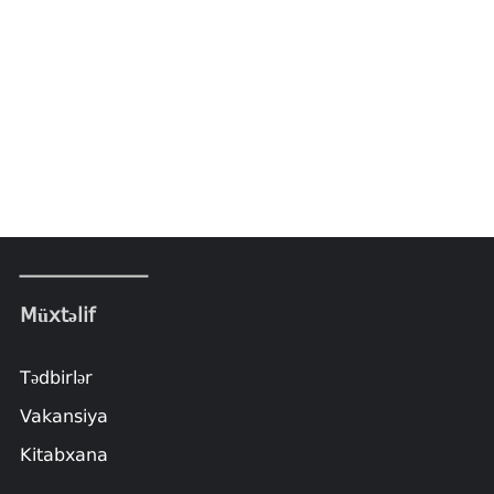
Müxtəlif
Tədbirlər
Vakansiya
Kitabxana