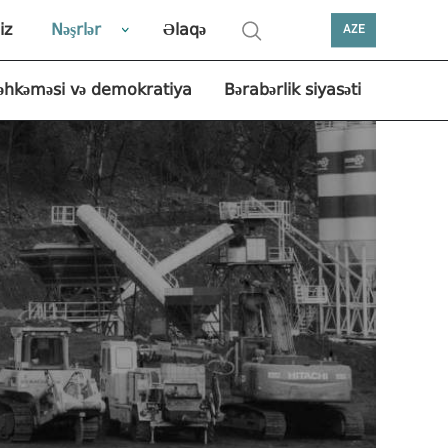
iz
Nəşrlər
Əlaqə
AZE
əhkəməsi və demokratiya
Bərabərlik siyasəti