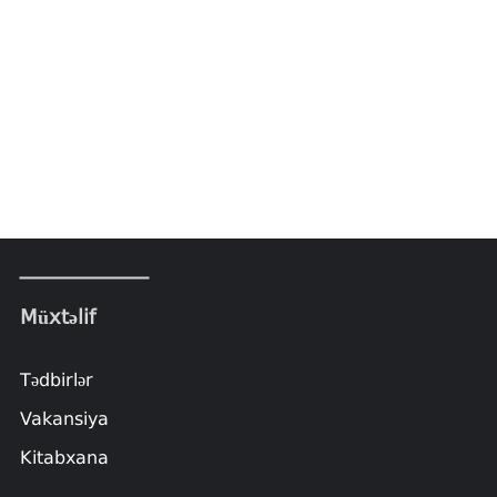
Müxtəlif
Tədbirlər
Vakansiya
Kitabxana