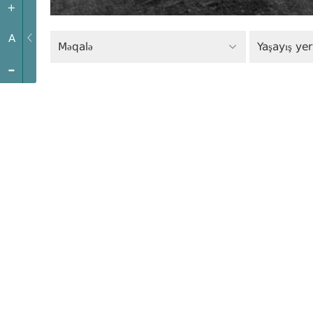
+
A
Məqalə
Yaşayış ye
-