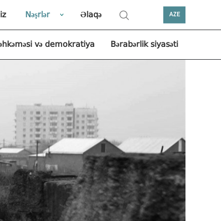
iz
Nəşrlər
Əlaqə
AZE
əhkəməsi və demokratiya
Bərabərlik siyasəti