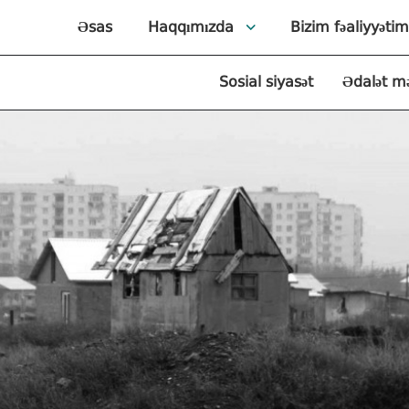
Əsas
Haqqımızda
Bizim fəaliyyətim
Sosial siyasət
Ədalət m