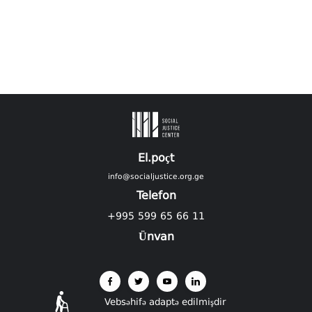
El.poçt
info@socialjustice.org.ge
Telefon
+995 599 65 66 11
Ünvan
Vebsəhifə adaptə edilmişdir