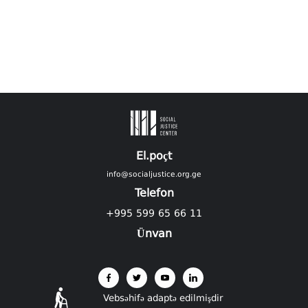
El.poçt
info@socialjustice.org.ge
Telefon
+995 599 65 66 11
Ünvan
Vebsəhifə adaptə edilmişdir