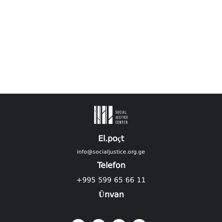
El.poçt
info@socialjustice.org.ge
Telefon
+995 599 65 66 11
Ünvan