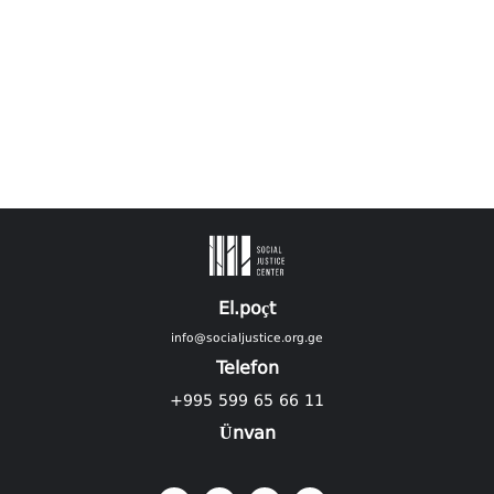
El.poçt
info@socialjustice.org.ge
Telefon
+995 599 65 66 11
Ünvan