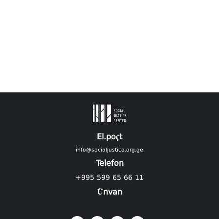
El.poçt
info@socialjustice.org.ge
Telefon
+995 599 65 66 11
Ünvan