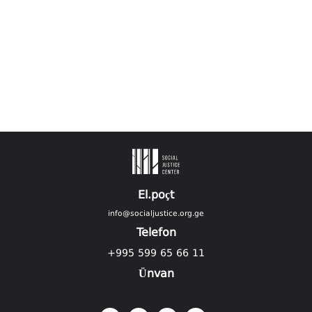
El.poçt
info@socialjustice.org.ge
Telefon
+995 599 65 66 11
Ünvan